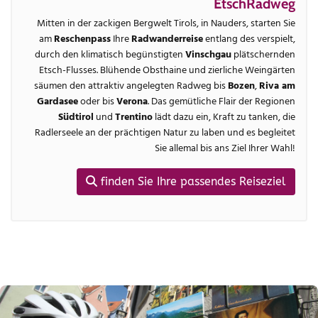
EtschRadweg
Mitten in der zackigen Bergwelt Tirols, in Nauders, starten Sie
am
Reschenpass
Ihre
Radwanderreise
entlang des verspielt,
durch den klimatisch begünstigten
Vinschgau
plätschernden
Etsch-Flusses. Blühende Obsthaine und zierliche Weingärten
säumen den attraktiv angelegten Radweg bis
Bozen
,
Riva am
Gardasee
oder bis
Verona
. Das gemütliche Flair der Regionen
Südtirol
und
Trentino
lädt dazu ein, Kraft zu tanken, die
Radlerseele an der prächtigen Natur zu laben und es begleitet
Sie allemal bis ans Ziel Ihrer Wahl!
finden Sie Ihre passendes Reiseziel